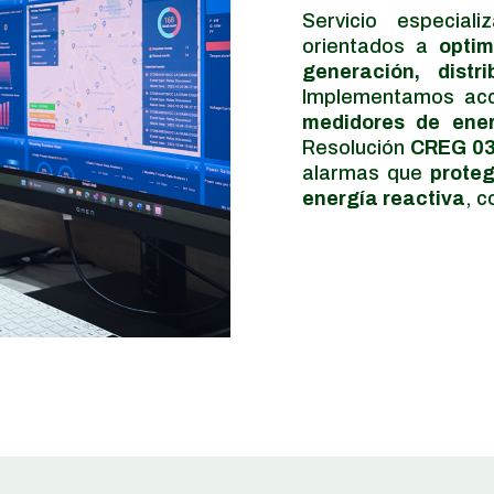
Servicio especia
orientados a
optim
generación,
distr
Implementamos ac
medidores de ene
Resolución
CREG 03
alarmas que
prote
energía reactiva
, c