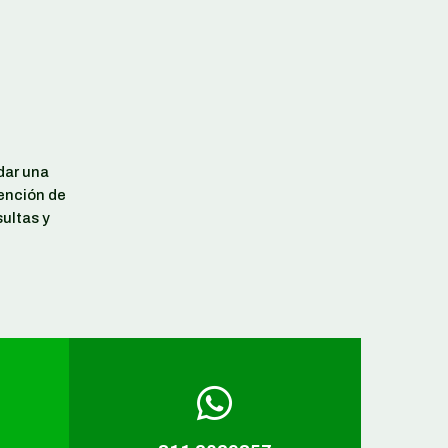
dar una
tención de
ultas y