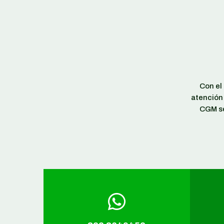
Con el
atención 
CGM se