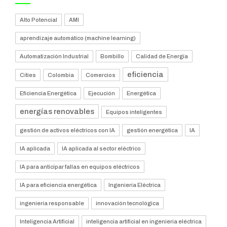
Alto Potencial
AMI
aprendizaje automático (machine learning)
Automatización Industrial
Bombillo
Calidad de Energía
eficiencia
Cities
Colombia
Comercios
Eficiencia Energética
Ejecución
Energética
energías renovables
Equipos inteligentes
gestión de activos eléctricos con IA
gestión energética
IA
IA aplicada
IA aplicada al sector eléctrico
IA para anticipar fallas en equipos eléctricos
IA para eficiencia energética
Ingeniería Eléctrica
ingeniería responsable
innovación tecnológica
Inteligencia Artificial
inteligencia artificial en ingeniería eléctrica