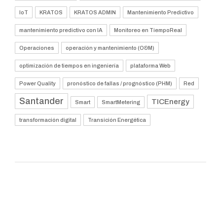
IoT
KRATOS
KRATOS ADMIN
Mantenimiento Predictivo
mantenimiento predictivo con IA
Monitoreo en TiempoReal
Operaciones
operación y mantenimiento (O&M)
optimización de tiempos en ingeniería
plataforma Web
Power Quality
pronóstico de fallas / prognóstico (PHM)
Red
Santander
TICEnergy
Smart
SmartMetering
transformación digital
Transición Energética