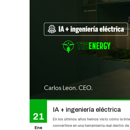
IA + ingeniería eléctrica
21
En los últimos años hemos visto cómo la Intel
convertirse en una herramienta real dentro de 
Ene