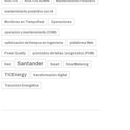
KRATOS
KRATOS ADMIN
Mantenimiento Predictivo
mantenimiento predictivo con IA
Monitoreo en TiempoReal
Operaciones
operación y mantenimiento (O&M)
optimización de tiempos en ingeniería
plataforma Web
Power Quality
pronóstico de fallas / prognóstico (PHM)
Santander
Red
Smart
SmartMetering
TICEnergy
transformación digital
Transición Energética