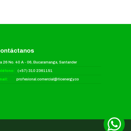
ontáctanos
a 26 No. 40 A - 06, Bucaramanga, Santander
eléfono:
(+57) 310 2361151
ail:
profesional.comercial@ticenergy.co