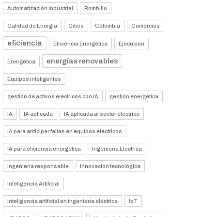
Automatización Industrial
Bombillo
Calidad de Energía
Cities
Colombia
Comercios
eficiencia
Eficiencia Energética
Ejecución
energías renovables
Energética
Equipos inteligentes
gestión de activos eléctricos con IA
gestión energética
IA
IA aplicada
IA aplicada al sector eléctrico
IA para anticipar fallas en equipos eléctricos
IA para eficiencia energética
Ingeniería Eléctrica
ingeniería responsable
innovación tecnológica
Inteligencia Artificial
inteligencia artificial en ingeniería eléctrica
IoT