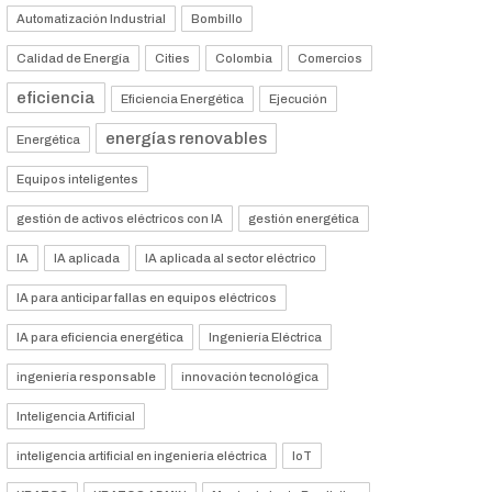
Automatización Industrial
Bombillo
Calidad de Energía
Cities
Colombia
Comercios
eficiencia
Eficiencia Energética
Ejecución
energías renovables
Energética
Equipos inteligentes
gestión de activos eléctricos con IA
gestión energética
IA
IA aplicada
IA aplicada al sector eléctrico
IA para anticipar fallas en equipos eléctricos
IA para eficiencia energética
Ingeniería Eléctrica
ingeniería responsable
innovación tecnológica
Inteligencia Artificial
inteligencia artificial en ingeniería eléctrica
IoT