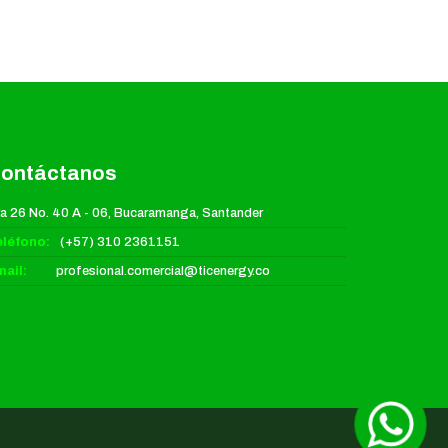
ontáctanos
a 26 No. 40 A - 06, Bucaramanga, Santander
eléfono:
(+57) 310 2361151
ail:
profesional.comercial@ticenergy.co