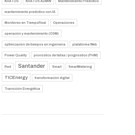
KRATOS
KRATOS ADMIN
Mantenimiento Predictivo
mantenimiento predictivo con IA
Monitoreo en TiempoReal
Operaciones
operación y mantenimiento (O&M)
optimización de tiempos en ingeniería
plataforma Web
Power Quality
pronóstico de fallas / prognóstico (PHM)
Santander
Red
Smart
SmartMetering
TICEnergy
transformación digital
Transición Energética