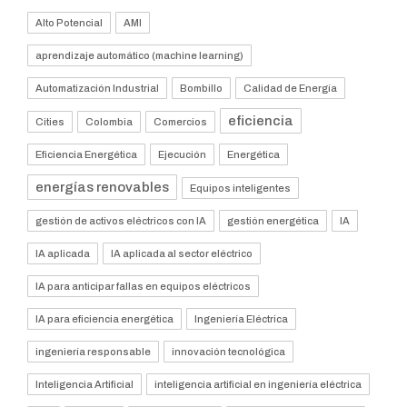
Alto Potencial
AMI
aprendizaje automático (machine learning)
Automatización Industrial
Bombillo
Calidad de Energía
eficiencia
Cities
Colombia
Comercios
Eficiencia Energética
Ejecución
Energética
energías renovables
Equipos inteligentes
gestión de activos eléctricos con IA
gestión energética
IA
IA aplicada
IA aplicada al sector eléctrico
IA para anticipar fallas en equipos eléctricos
IA para eficiencia energética
Ingeniería Eléctrica
ingeniería responsable
innovación tecnológica
Inteligencia Artificial
inteligencia artificial en ingeniería eléctrica