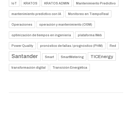
IoT
KRATOS
KRATOS ADMIN
Mantenimiento Predictivo
mantenimiento predictivo con IA
Monitoreo en TiempoReal
Operaciones
operación y mantenimiento (O&M)
optimización de tiempos en ingeniería
plataforma Web
Power Quality
pronóstico de fallas / prognóstico (PHM)
Red
Santander
TICEnergy
Smart
SmartMetering
transformación digital
Transición Energética