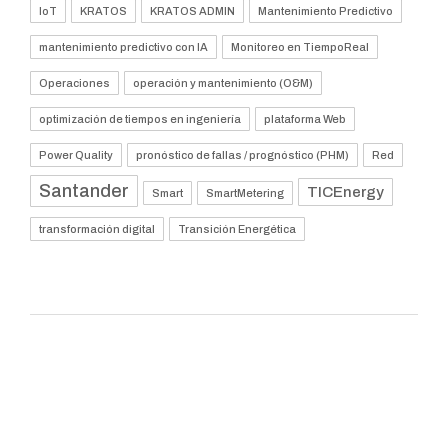
IoT
KRATOS
KRATOS ADMIN
Mantenimiento Predictivo
mantenimiento predictivo con IA
Monitoreo en TiempoReal
Operaciones
operación y mantenimiento (O&M)
optimización de tiempos en ingeniería
plataforma Web
Power Quality
pronóstico de fallas / prognóstico (PHM)
Red
Santander
TICEnergy
Smart
SmartMetering
transformación digital
Transición Energética