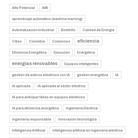
Alto Potencial
AMI
aprendizaje automático (machine learning)
Automatización Industrial
Bombillo
Calidad de Energía
eficiencia
Cities
Colombia
Comercios
Eficiencia Energética
Ejecución
Energética
energías renovables
Equipos inteligentes
gestión de activos eléctricos con IA
gestión energética
IA
IA aplicada
IA aplicada al sector eléctrico
IA para anticipar fallas en equipos eléctricos
IA para eficiencia energética
Ingeniería Eléctrica
ingeniería responsable
innovación tecnológica
Inteligencia Artificial
inteligencia artificial en ingeniería eléctrica