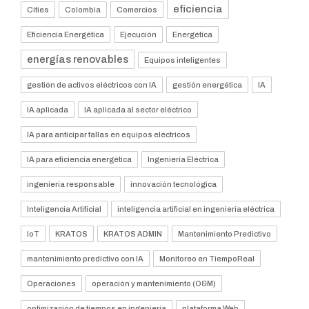
eficiencia
Cities
Colombia
Comercios
Eficiencia Energética
Ejecución
Energética
energías renovables
Equipos inteligentes
gestión de activos eléctricos con IA
gestión energética
IA
IA aplicada
IA aplicada al sector eléctrico
IA para anticipar fallas en equipos eléctricos
IA para eficiencia energética
Ingeniería Eléctrica
ingeniería responsable
innovación tecnológica
Inteligencia Artificial
inteligencia artificial en ingeniería eléctrica
IoT
KRATOS
KRATOS ADMIN
Mantenimiento Predictivo
mantenimiento predictivo con IA
Monitoreo en TiempoReal
Operaciones
operación y mantenimiento (O&M)
optimización de tiempos en ingeniería
plataforma Web