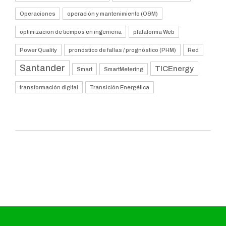
Operaciones
operación y mantenimiento (O&M)
optimización de tiempos en ingeniería
plataforma Web
Power Quality
pronóstico de fallas / prognóstico (PHM)
Red
Santander
TICEnergy
Smart
SmartMetering
transformación digital
Transición Energética