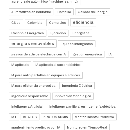
aprendizaje automático (machine learning)
Automatización Industrial
Bombillo
Calidad de Energía
eficiencia
Cities
Colombia
Comercios
Eficiencia Energética
Ejecución
Energética
energías renovables
Equipos inteligentes
gestión de activos eléctricos con IA
gestión energética
IA
IA aplicada
IA aplicada al sector eléctrico
IA para anticipar fallas en equipos eléctricos
IA para eficiencia energética
Ingeniería Eléctrica
ingeniería responsable
innovación tecnológica
Inteligencia Artificial
inteligencia artificial en ingeniería eléctrica
IoT
KRATOS
KRATOS ADMIN
Mantenimiento Predictivo
mantenimiento predictivo con IA
Monitoreo en TiempoReal