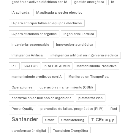
gestión de activos eléctricos con IA
gestión energética
IA
IA aplicada
IA aplicada al sector eléctrico
IA para anticipar fallas en equipos eléctricos
IA para eficiencia energética
Ingeniería Eléctrica
ingeniería responsable
innovación tecnológica
Inteligencia Artificial
inteligencia artificial en ingeniería eléctrica
IoT
KRATOS
KRATOS ADMIN
Mantenimiento Predictivo
mantenimiento predictivo con IA
Monitoreo en TiempoReal
Operaciones
operación y mantenimiento (O&M)
optimización de tiempos en ingeniería
plataforma Web
Power Quality
pronóstico de fallas / prognóstico (PHM)
Red
Santander
TICEnergy
Smart
SmartMetering
transformación digital
Transición Energética