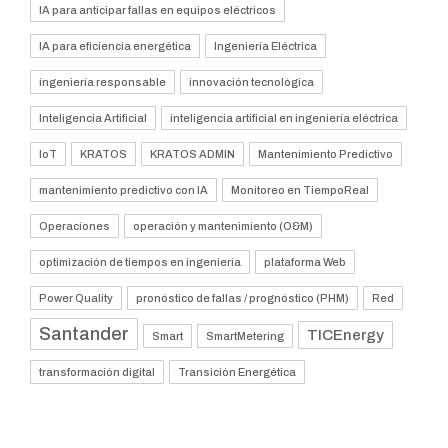
IA para anticipar fallas en equipos eléctricos
IA para eficiencia energética
Ingeniería Eléctrica
ingeniería responsable
innovación tecnológica
Inteligencia Artificial
inteligencia artificial en ingeniería eléctrica
IoT
KRATOS
KRATOS ADMIN
Mantenimiento Predictivo
mantenimiento predictivo con IA
Monitoreo en TiempoReal
Operaciones
operación y mantenimiento (O&M)
optimización de tiempos en ingeniería
plataforma Web
Power Quality
pronóstico de fallas / prognóstico (PHM)
Red
Santander
TICEnergy
Smart
SmartMetering
transformación digital
Transición Energética